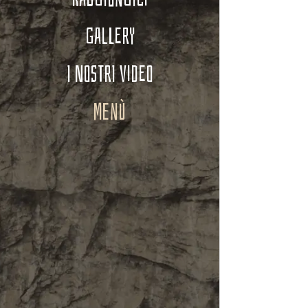
Gallery
I Nostri Video
Menù
R
2
T
1
P
1